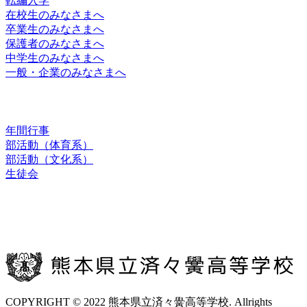
転編入学
在校生のみなさまへ
卒業生のみなさまへ
保護者のみなさまへ
中学生のみなさまへ
一般・企業のみなさまへ
スクールライフ
年間行事
部活動（体育系）
部活動（文化系）
生徒会
お問合せ
交通アクセス
COPYRIGHT © 2022 熊本県立済々黌高等学校. Allrights