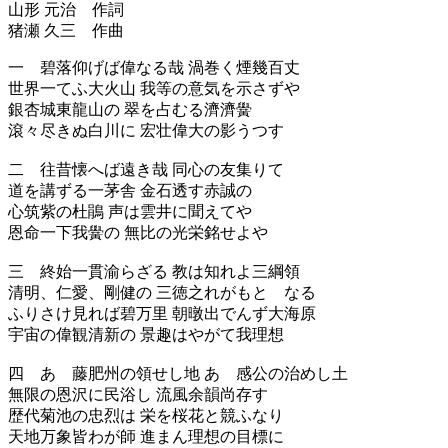
山形 元治 作詞
猪瀬 久三 作曲
一 碧落仰げば偉なる哉 渦巻く煙幾百丈
世界一てふ大火山 我等の意気を示さずや
銀杏城東龍山の 翠を占むる濟濟黌
滾々尽きぬ白川に 宏壮偉大の影うつす
二 往昔懐へば遠き哉 同心の友集りて
道を講ずる一茅舎 金石透す赤誠の
心筑紫の杜鵑 声は雲井に聞えてや
恩命一下我黌の 無比の光栄銘せよや
三 終始一貫渝らざる 教は知れよ三綱領
清明、仁愛、剛健の 三徳之れがもとゝなる
ふりさけ見れば碧万里 朝暾出でんず大海原
宇宙の偉観清新の 景趣はやがて我理想
四 あゝ藤肥州の領せし地 あゝ感公の治めし土
無限の恩沢に民浴し 流風余韻尚存す
歴代菊池の忠烈は 栄を桜花と競ふなり
天地万象皆わが師 進まん理想の目標に