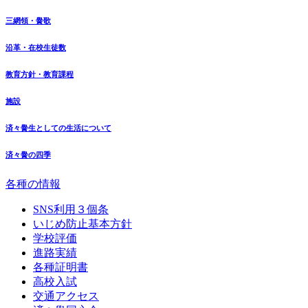
三網領・黌歌
沿革・在校生徒数
教育方針・教育課程
施設
済々黌生としての生活について
済々黌の四季
各種の情報
SNS利用３個条
いじめ防止基本方針
学校評価
進路実績
各種証明書
高校入試
交通アクセス