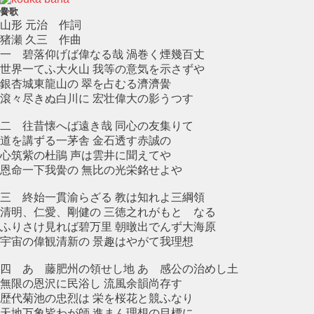
黌歌
山形 元治 作詞
猪瀬 久三 作曲
一 碧落仰げば偉なる哉 渦巻く煙幾百丈
世界一てふ大火山 我等の意気を示さずや
銀杏城東龍山の 翠を占むる濟濟黌
滾々尽きぬ白川に 宏壮偉大の影うつす
二 往昔懐へば遠き哉 同心の友集りて
道を講ずる一茅舎 金石透す赤誠の
心筑紫の杜鵑 声は雲井に聞えてや
恩命一下我黌の 無比の光栄銘せよや
三 終始一貫渝らざる 教は知れよ三綱領
清明、仁愛、剛健の 三徳之れがもとゝなる
ふりさけ見れば碧万里 朝暾出でんず大海原
宇宙の偉観清新の 景趣はやがて我理想
四 あゝ藤肥州の領せし地 あゝ感公の治めし土
無限の恩沢に民浴し 流風余韻尚存す
歴代菊池の忠烈は 栄を桜花と競ふなり
天地万象皆わが師 進まん理想の目標に