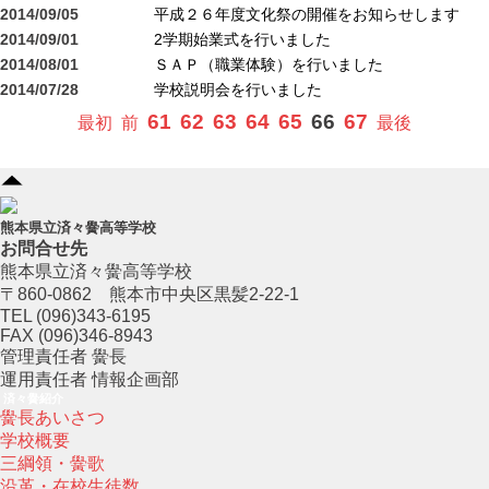
2014/09/05
平成２６年度文化祭の開催をお知らせします
2014/09/01
2学期始業式を行いました
2014/08/01
ＳＡＰ（職業体験）を行いました
2014/07/28
学校説明会を行いました
61
62
63
64
65
66
67
最初
前
最後
熊本県立済々黌高等学校
お問合せ先
熊本県立済々黌高等学校
〒860-0862 熊本市中央区黒髪2-22-1
TEL (096)343-6195
FAX (096)346-8943
管理責任者 黌長
運用責任者 情報企画部
済々黌紹介
黌長あいさつ
学校概要
三綱領・黌歌
沿革・在校生徒数