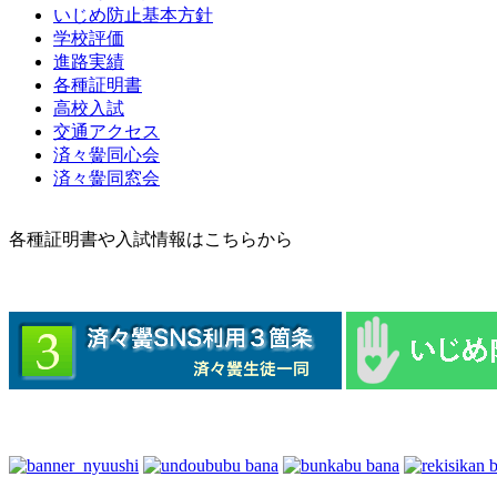
いじめ防止基本方針
学校評価
進路実績
各種証明書
高校入試
交通アクセス
済々黌同心会
済々黌同窓会
各種証明書や入試情報はこちらから