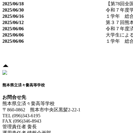
2025/06/18
【第78回
2025/06/30
令和７年度
2025/06/16
１学年 総
2025/06/12
第３７回熊
2025/06/06
令和７年度
2025/06/06
大学生によ
2025/06/06
１学年 総
熊本県立済々黌高等学校
お問合せ先
熊本県立済々黌高等学校
〒860-0862 熊本市中央区黒髪2-22-1
TEL (096)343-6195
FAX (096)346-8943
管理責任者 黌長
運用責任者 情報企画部