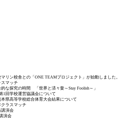
マリン校舎との「ONE TEAMプロジェクト」が始動しました
ラスマッチ
な探究の時間 「世界と済々黌～Stay Foolish～」
第1回学校運営協議会について
熊本県高等学校総合体育大会結果について
年クラスマッチ
路講演会
講演会