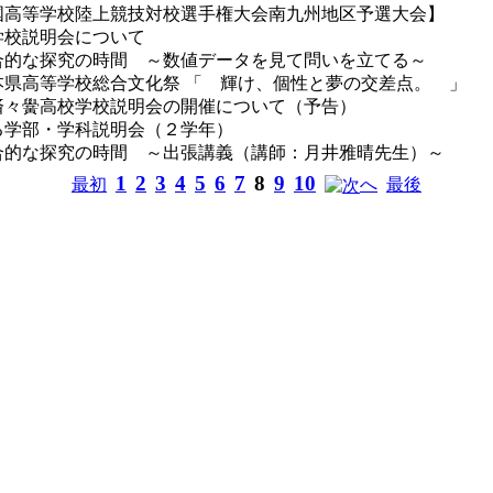
全国高等学校陸上競技対校選手権大会南九州地区予選大会】
学校説明会について
合的な探究の時間 ～数値データを見て問いを立てる～
本県高等学校総合文化祭 「 輝け、個性と夢の交差点。 」
済々黌高校学校説明会の開催について（予告）
る学部・学科説明会（２学年）
合的な探究の時間 ～出張講義（講師：月井雅晴先生）～
1
2
3
4
5
6
7
8
9
10
最初
へ
最後