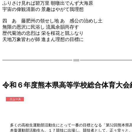
ふりさけ見れば碧万里 朝暾出でんず大海原
宇宙の偉観清新の 景趣はやがて我理想
四 あゝ藤肥州の領せし地 あゝ感公の治めし土
無限の恩沢に民浴し 流風余韻尚存す
歴代菊池の忠烈は 栄を桜花と競ふなり
天地万象皆わが師 進まん理想の目標に
令和６年度熊本県高等学校総合体育大会
多くの高校生運動部活動生にとって一番の目標となる「第52回熊本県
本黌運動部活動生も、１７競技に出場し、競技者として、正々堂々と、