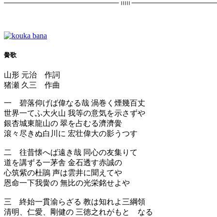
黌歌
山形 元治 作詞
猪瀬 久三 作曲
一 碧落仰げば偉なる哉 渦巻く煙幾百丈
世界一てふ大火山 我等の意気を示さずや
銀杏城東龍山の 翠を占むる濟濟黌
滾々尽きぬ白川に 宏壮偉大の影うつす
二 往昔懐へば遠き哉 同心の友集りて
道を講ずる一茅舎 金石透す赤誠の
心筑紫の杜鵑 声は雲井に聞えてや
恩命一下我黌の 無比の光栄銘せよや
三 終始一貫渝らざる 教は知れよ三綱領
清明、仁愛、剛健の 三徳之れがもとゝなる