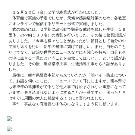
１２月２０日（金）２学期終業式が行われました。
体育館で実施の予定でしたが、天候や感染症対策のため、各教室
にオンラインで配信するリモート形式で実施しました。
式の始めには、２学期に諸活動で顕著な成績を残した生徒（１９
団体、のべ約１３０名）の表彰を行いました。その後に校長訓話が
ありました。「今年も様々なことがあったが、節目として自分の中
で振り返りを行い、新年の飛躍に繋げてほしい。また、自分のこと
だけでなく、政治や世界のニュースなどにも関心を持ち、自分もそ
の中に生きる一員だということを自覚してほしい。」という話があ
りました。その後、進路指導主事、生徒指導主事からの話がありま
した。
最後に、熊本県警察本部から来ていただき「闇バイト防止につい
て」お話を伺いました。 ニュースでよく耳にしますが、熊本県で
も未成年の逮捕者がでるなど他人事では済まされない事態になって
います。巻き込まれないようにすることが一番ですが、困ったとき
はすぐに周囲の大人に相談するようにと言われました。
事件、事故なく有意義な冬休みになりますよう切に願います。