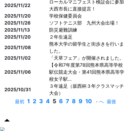
ローカルマニフェスト検証会に参加
2025/11/22
大西市長に直接提言！
2025/11/20
学校保健委員会
2025/11/26
ソフトテニス部 九州大会出場！
2025/11/13
防災避難訓練
2025/11/20
２年生遠足
熊本大学の留学生と街歩きを行いま
2025/11/08
した。
2025/11/02
「天草フェア」が開催されました。
【令和7年度第78回熊本県高等学校
2025/11/06
駅伝競走大会・第41回熊本県高等学
校女子駅…
３年遠足（坂西杯３年クラスマッチ
2025/10/31
大会）
1
2
3
4
5
6
7
8
9
10
最初
へ
最後