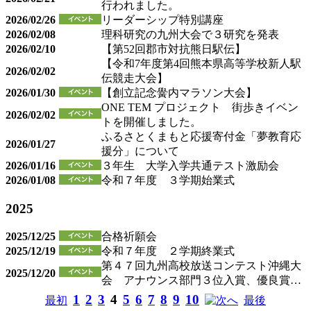
行われました。
2026/02/26
リーダーシップ特別講座
2026/02/08
理科研究の九州大会で３研究を発表
2026/02/10
【第52回郡市対抗熊日駅伝】
【令和7年度第4回熊本県高等学校新人駅
2026/02/02
伝競走大会】
2026/01/30
【創立記念黌内マラソン大会】
ONE TEM プロジェクト 街歩きイベン
2026/02/02
トを開催しました。
ふるさとくまもと応援寄付金「夢教育応
2026/01/27
援分」について
2026/01/16
３年生 大学入学共通テスト激励会
2026/01/08
令和７年度 ３学期始業式
2025
2025/12/25
合格祈願会
2025/12/19
令和７年度 ２学期終業式
第４７回九州高校放送コンテスト沖縄大
2025/12/20
会 アナウンス部門３位入賞、優良賞…
1
2
3
4
5
6
7
8
9
10
最初
へ
最後