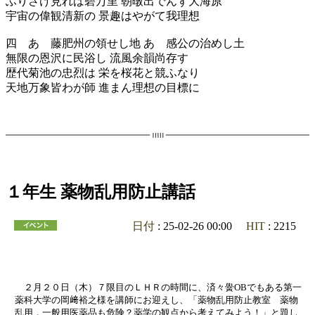
ふりさけ見れば碧万里 朝暾出でんず大海原
宇宙の偉観清新の 景趣はやがて我理想
四 あゝ藤肥州の領せし地 あゝ感公の治めし土
無限の恩沢に民浴し 流風余韻尚存す
歴代菊池の忠烈は 栄を桜花と競ふなり
天地万象皆わが師 進まん理想の目標に
１年生 薬物乱用防止講話
日付
: 25-02-26 00:00
HIT
: 2215
２月２０日（木）７限目のＬＨＲの時間に、済々黌OBでもある第一
薬科大学の岡﨑裕之様を講師にお迎えし、「薬物乱用防止教室 薬物
乱用，一般用医薬品も危険？薬学の観点から考えてみよう！」と題し