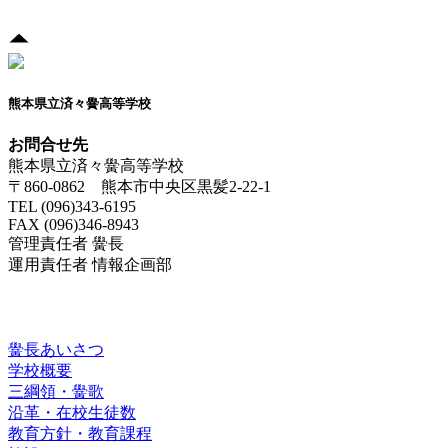
熊本県立済々黌高等学校
お問合せ先
熊本県立済々黌高等学校
〒860-0862 熊本市中央区黒髪2-22-1
TEL (096)343-6195
FAX (096)346-8943
管理責任者 黌長
運用責任者 情報企画部
済々黌紹介
黌長あいさつ
学校概要
三綱領・黌歌
沿革・在校生徒数
教育方針・教育課程