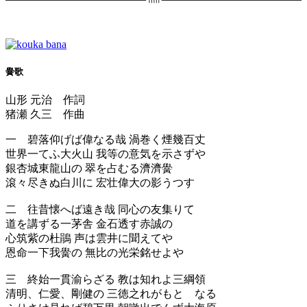
黌歌
山形 元治 作詞
猪瀬 久三 作曲
一 碧落仰げば偉なる哉 渦巻く煙幾百丈
世界一てふ大火山 我等の意気を示さずや
銀杏城東龍山の 翠を占むる濟濟黌
滾々尽きぬ白川に 宏壮偉大の影うつす
二 往昔懐へば遠き哉 同心の友集りて
道を講ずる一茅舎 金石透す赤誠の
心筑紫の杜鵑 声は雲井に聞えてや
恩命一下我黌の 無比の光栄銘せよや
三 終始一貫渝らざる 教は知れよ三綱領
清明、仁愛、剛健の 三徳之れがもとゝなる