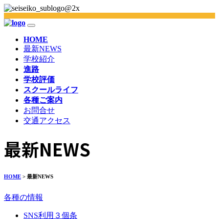
HOME
最新NEWS
学校紹介
進路
学校評価
スクールライフ
各種ご案内
お問合せ
交通アクセス
最新NEWS
HOME
> 最新NEWS
各種の情報
SNS利用３個条