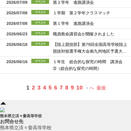
2026/07/09
第２学年 進路講演会
2026/07/08
１学期 第２学年クラスマッチ
2026/07/08
第１学年 進路講演会
2026/06/23
職員救命講習会が開催されました
2026/06/18
【陸上競技部】第79回全国高等学校陸上
競技対校選手権大会南九州地区予選大…
2026/06/16
１年生 総合的な探究の時間 講演会
➂（総合的な探究の時間）
1
2
3
4
5
6
7
8
9
10
へ
最後
熊本県立済々黌高等学校
お問合せ先
熊本県立済々黌高等学校