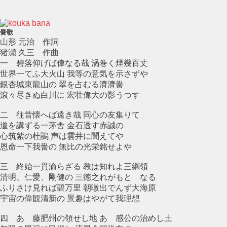
黌歌
山形 元治 作詞
猪瀬 久三 作曲
一 碧落仰げば偉なる哉 渦巻く煙幾百丈
世界一てふ大火山 我等の意気を示さずや
銀杏城東龍山の 翠を占むる濟濟黌
滾々尽きぬ白川に 宏壮偉大の影うつす
二 往昔懐へば遠き哉 同心の友集りて
道を講ずる一茅舎 金石透す赤誠の
心筑紫の杜鵑 声は雲井に聞えてや
恩命一下我黌の 無比の光栄銘せよや
三 終始一貫渝らざる 教は知れよ三綱領
清明、仁愛、剛健の 三徳之れがもとゝなる
ふりさけ見れば碧万里 朝暾出でんず大海原
宇宙の偉観清新の 景趣はやがて我理想
四 あゝ藤肥州の領せし地 あゝ感公の治めし土