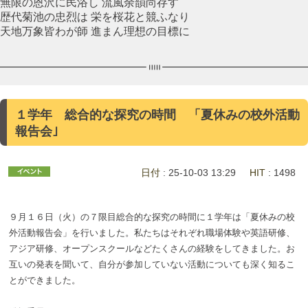
無限の恩沢に民浴し 流風余韻尚存す
歴代菊池の忠烈は 栄を桜花と競ふなり
天地万象皆わが師 進まん理想の目標に
１学年 総合的な探究の時間 「夏休みの校外活動
報告会｣
日付
: 25-10-03 13:29
HIT
: 1498
９月１６日（火）の７限目総合的な探究の時間に１学年は「夏休みの校
外活動報告会」を行いました。私たちはそれぞれ職場体験や英語研修、
アジア研修、オープンスクールなどたくさんの経験をしてきました。お
互いの発表を聞いて、自分が参加していない活動についても深く知るこ
とができました。