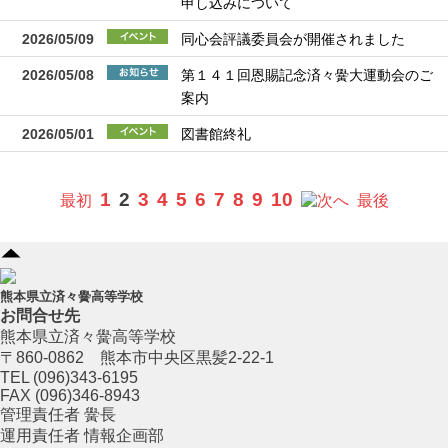
申し込みについて
2026/05/09
同心会評議委員会が開催されました
2026/05/08
第１４１回恩賜記念済々黌大運動会のご
案内
2026/05/01
図書館終礼
1
2
3
4
5
6
7
8
9
10
最初
へ
最後
熊本県立済々黌高等学校
お問合せ先
熊本県立済々黌高等学校
〒860-0862 熊本市中央区黒髪2-22-1
TEL (096)343-6195
FAX (096)346-8943
管理責任者 黌長
運用責任者 情報企画部