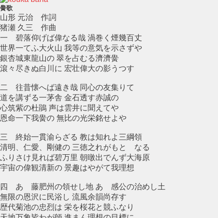
黌歌
山形 元治 作詞
猪瀬 久三 作曲
一 碧落仰げば偉なる哉 渦巻く煙幾百丈
世界一てふ大火山 我等の意気を示さずや
銀杏城東龍山の 翠を占むる濟濟黌
滾々尽きぬ白川に 宏壮偉大の影うつす
二 往昔懐へば遠き哉 同心の友集りて
道を講ずる一茅舎 金石透す赤誠の
心筑紫の杜鵑 声は雲井に聞えてや
恩命一下我黌の 無比の光栄銘せよや
三 終始一貫渝らざる 教は知れよ三綱領
清明、仁愛、剛健の 三徳之れがもとゝなる
ふりさけ見れば碧万里 朝暾出でんず大海原
宇宙の偉観清新の 景趣はやがて我理想
四 あゝ藤肥州の領せし地 あゝ感公の治めし土
無限の恩沢に民浴し 流風余韻尚存す
歴代菊池の忠烈は 栄を桜花と競ふなり
天地万象皆わが師 進まん理想の目標に