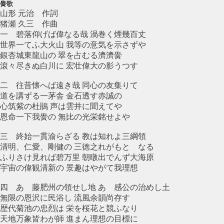
黌歌
山形 元治 作詞
猪瀬 久三 作曲
一 碧落仰げば偉なる哉 渦巻く煙幾百丈
世界一てふ大火山 我等の意気を示さずや
銀杏城東龍山の 翠を占むる濟濟黌
滾々尽きぬ白川に 宏壮偉大の影うつす
二 往昔懐へば遠き哉 同心の友集りて
道を講ずる一茅舎 金石透す赤誠の
心筑紫の杜鵑 声は雲井に聞えてや
恩命一下我黌の 無比の光栄銘せよや
三 終始一貫渝らざる 教は知れよ三綱領
清明、仁愛、剛健の 三徳之れがもとゝなる
ふりさけ見れば碧万里 朝暾出でんず大海原
宇宙の偉観清新の 景趣はやがて我理想
四 あゝ藤肥州の領せし地 あゝ感公の治めし土
無限の恩沢に民浴し 流風余韻尚存す
歴代菊池の忠烈は 栄を桜花と競ふなり
天地万象皆わが師 進まん理想の目標に