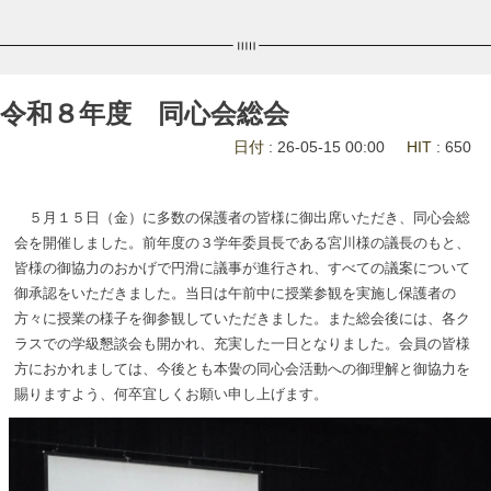
令和８年度 同心会総会
日付
: 26-05-15 00:00
HIT
: 650
５月１５日（金）に多数の保護者の皆様に御出席いただき、同心会総
会を開催しました。前年度の３学年委員長である宮川様の議長のもと、
皆様の御協力のおかげで円滑に議事が進行され、すべての議案について
御承認をいただきました。当日は午前中に授業参観を実施し保護者の
方々に授業の様子を御参観していただきました。また総会後には、各ク
ラスでの学級懇談会も開かれ、充実した一日となりました。会員の皆様
方におかれましては、今後とも本黌の同心会活動への御理解と御協力を
賜りますよう、何卒宜しくお願い申し上げます。