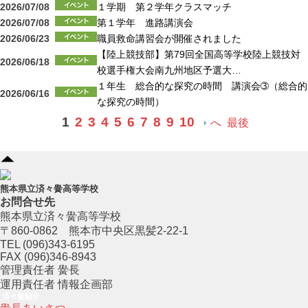
2026/07/08
１学期 第２学年クラスマッチ
2026/07/08
第１学年 進路講演会
2026/06/23
職員救命講習会が開催されました
【陸上競技部】第79回全国高等学校陸上競技対
2026/06/18
校選手権大会南九州地区予選大…
１年生 総合的な探究の時間 講演会➂（総合的
2026/06/16
な探究の時間）
1
2
3
4
5
6
7
8
9
10
へ
最後
熊本県立済々黌高等学校
お問合せ先
熊本県立済々黌高等学校
〒860-0862 熊本市中央区黒髪2-22-1
TEL (096)343-6195
FAX (096)346-8943
管理責任者 黌長
運用責任者 情報企画部
済々黌紹介