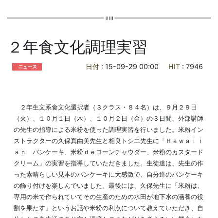
２年食文化調理実習
日付
: 15-09-29 00:00
HIT
: 7946
２年生文系食文化選択者（３クラス・８４名）は、９月２９日
（火）、１０月１日（木）、１０月２日（金）の３日間、外部講師
の先生の指導による米粉を使った調理実習を行いました。米粉イン
ストラクターの久保真由美先生と相良トシエ先生に「Ｈａｗａｉｉ
ａｎ パンケーキ、米粉ｄｅコーンチャウダー、米粉のカスタード
クリーム」の実習を指導していただきました。生徒達は、先生の作
った素晴らしい見本のパンケーキに大感激で、自分達のパンケーキ
の飾り付けを楽しんでいました。最後には、久保先生に「米粉は、
専用の米で作られていてその生産のための水田が地下水の涵養の役
割を果たす」というお話や米粉の利点について教えていただき、自