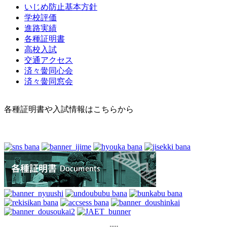
いじめ防止基本方針
学校評価
進路実績
各種証明書
高校入試
交通アクセス
済々黌同心会
済々黌同窓会
各種証明書や入試情報はこちらから