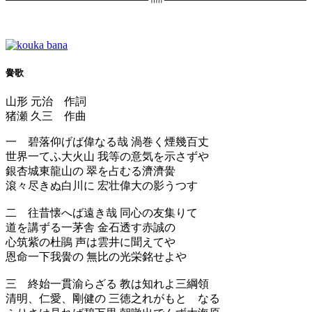
黌歌
山形 元治 作詞
猪瀬 久三 作曲
一 碧落仰げば偉なる哉 渦巻く煙幾百丈
世界一てふ大火山 我等の意気を示さずや
銀杏城東龍山の 翠を占むる濟濟黌
滾々尽きぬ白川に 宏壮偉大の影うつす
二 往昔懐へば遠き哉 同心の友集りて
道を講ずる一茅舎 金石透す赤誠の
心筑紫の杜鵑 声は雲井に聞えてや
恩命一下我黌の 無比の光栄銘せよや
三 終始一貫渝らざる 教は知れよ三綱領
清明、仁愛、剛健の 三徳之れがもとゝなる