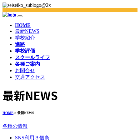
HOME
最新NEWS
学校紹介
進路
学校評価
スクールライフ
各種ご案内
お問合せ
交通アクセス
最新NEWS
HOME
> 最新NEWS
各種の情報
SNS利用３個条