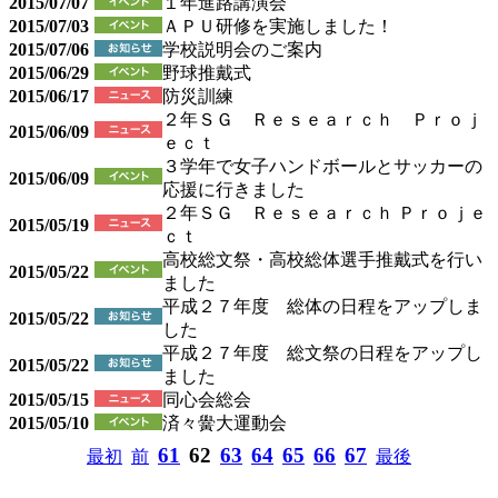
2015/07/07
１年進路講演会
2015/07/03
ＡＰＵ研修を実施しました！
2015/07/06
学校説明会のご案内
2015/06/29
野球推戴式
2015/06/17
防災訓練
２年ＳＧ Ｒｅｓｅａｒｃｈ Ｐｒｏｊ
2015/06/09
ｅｃｔ
３学年で女子ハンドボールとサッカーの
2015/06/09
応援に行きました
２年ＳＧ Ｒｅｓｅａｒｃｈ Ｐｒｏｊｅ
2015/05/19
ｃｔ
高校総文祭・高校総体選手推戴式を行い
2015/05/22
ました
平成２７年度 総体の日程をアップしま
2015/05/22
した
平成２７年度 総文祭の日程をアップし
2015/05/22
ました
2015/05/15
同心会総会
2015/05/10
済々黌大運動会
61
62
63
64
65
66
67
最初
前
最後