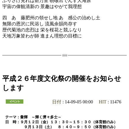
ふりさけ見れば碧万里 朝暾出でんず大海原
宇宙の偉観清新の 景趣はやがて我理想
四 あゝ藤肥州の領せし地 あゝ感公の治めし土
無限の恩沢に民浴し 流風余韻尚存す
歴代菊池の忠烈は 栄を桜花と競ふなり
天地万象皆わが師 進まん理想の目標に
平成２６年度文化祭の開催をお知らせ
します
日付
: 14-09-05 00:00
HIT
: 11476
テーマ：黌輝 ～輝く濟々多士～
日 時：９月１２日（金）１３：３０～１５：３０（体育館のみ）
９月１３日（土） ８：４０～９：５０（体育館のみ）