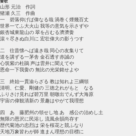
黌歌
山形 元治 作詞
猪瀬 久三 作曲
一 碧落仰げば偉なる哉 渦巻く煙幾百丈
世界一てふ大火山 我等の意気を示さずや
銀杏城東龍山の 翠を占むる濟濟黌
滾々尽きぬ白川に 宏壮偉大の影うつす
二 往昔懐へば遠き哉 同心の友集りて
道を講ずる一茅舎 金石透す赤誠の
心筑紫の杜鵑 声は雲井に聞えてや
恩命一下我黌の 無比の光栄銘せよや
三 終始一貫渝らざる 教は知れよ三綱領
清明、仁愛、剛健の 三徳之れがもとゝなる
ふりさけ見れば碧万里 朝暾出でんず大海原
宇宙の偉観清新の 景趣はやがて我理想
四 あゝ藤肥州の領せし地 あゝ感公の治めし土
無限の恩沢に民浴し 流風余韻尚存す
歴代菊池の忠烈は 栄を桜花と競ふなり
天地万象皆わが師 進まん理想の目標に