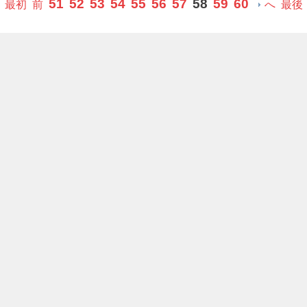
51
52
53
54
55
56
57
58
59
60
最初
前
へ
最後