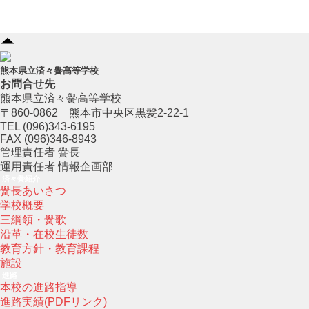
熊本県立済々黌高等学校
お問合せ先
熊本県立済々黌高等学校
〒860-0862 熊本市中央区黒髪2-22-1
TEL (096)343-6195
FAX (096)346-8943
管理責任者 黌長
運用責任者 情報企画部
済々黌紹介
黌長あいさつ
学校概要
三綱領・黌歌
沿革・在校生徒数
教育方針・教育課程
施設
進路
本校の進路指導
進路実績(PDFリンク)