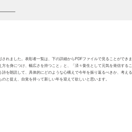
されました。表彰者一覧は、下の詳細からPDFファイルで見ることができ
方を身につけ、幅広さを持つこと」と、「済々黌生として元気を発信するこ
う詩を朗読して、具体的にどのような心構えで今年を振り返るべきか、考え
ものと捉え、自覚を持って新しい年を迎えて欲しいと思います。