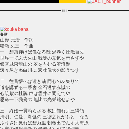
黌歌
山形 元治 作詞
猪瀬 久三 作曲
一 碧落仰げば偉なる哉 渦巻く煙幾百丈
世界一てふ大火山 我等の意気を示さずや
銀杏城東龍山の 翠を占むる濟濟黌
滾々尽きぬ白川に 宏壮偉大の影うつす
二 往昔懐へば遠き哉 同心の友集りて
道を講ずる一茅舎 金石透す赤誠の
心筑紫の杜鵑 声は雲井に聞えてや
恩命一下我黌の 無比の光栄銘せよや
三 終始一貫渝らざる 教は知れよ三綱領
清明、仁愛、剛健の 三徳之れがもとゝなる
ふりさけ見れば碧万里 朝暾出でんず大海原
宇宙の偉観清新の 景趣はやがて我理想