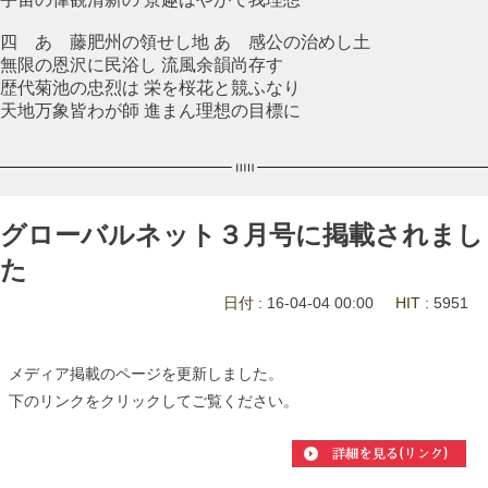
四 あゝ藤肥州の領せし地 あゝ感公の治めし土
無限の恩沢に民浴し 流風余韻尚存す
歴代菊池の忠烈は 栄を桜花と競ふなり
天地万象皆わが師 進まん理想の目標に
グローバルネット３月号に掲載されまし
た
日付
: 16-04-04 00:00
HIT
: 5951
メディア掲載のページを更新しました。
下のリンクをクリックしてご覧ください。