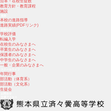
沿革・在校生徒数
教育方針・教育課程
施設
進路
本校の進路指導
進路実績(PDFリンク)
お知らせ
学校評価
転編入学
在校生のみなさまへ
卒業生のみなさまへ
保護者のみなさまへ
中学生のみなさまへ
一般・企業のみなさまへ
スクールライフ
年間行事
部活動（体育系）
部活動（文化系）
生徒会
お問合せ
交通アクセス