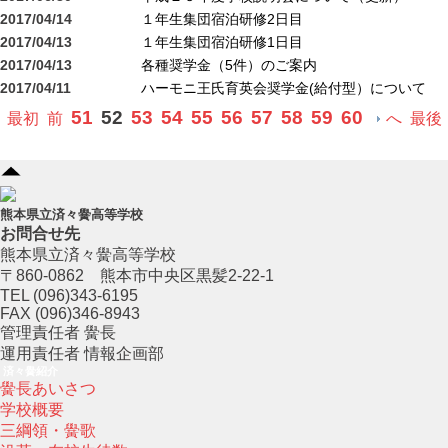
2017/04/14
１年生集団宿泊研修2日目
2017/04/13
１年生集団宿泊研修1日目
2017/04/13
各種奨学金（5件）のご案内
2017/04/11
ハーモニ王氏育英会奨学金(給付型）について
51
52
53
54
55
56
57
58
59
60
最初
前
へ
最後
熊本県立済々黌高等学校
お問合せ先
熊本県立済々黌高等学校
〒860-0862 熊本市中央区黒髪2-22-1
TEL (096)343-6195
FAX (096)346-8943
管理責任者 黌長
運用責任者 情報企画部
済々黌紹介
黌長あいさつ
学校概要
三綱領・黌歌