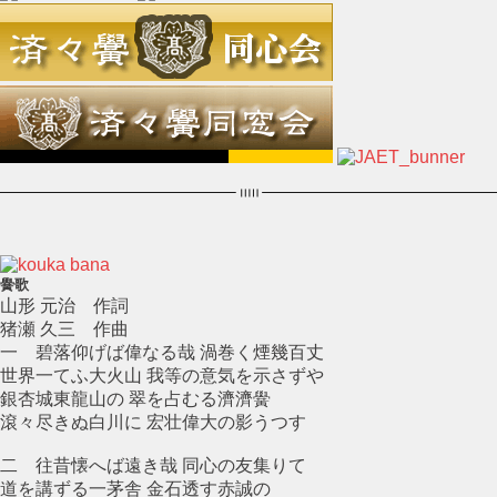
黌歌
山形 元治 作詞
猪瀬 久三 作曲
一 碧落仰げば偉なる哉 渦巻く煙幾百丈
世界一てふ大火山 我等の意気を示さずや
銀杏城東龍山の 翠を占むる濟濟黌
滾々尽きぬ白川に 宏壮偉大の影うつす
二 往昔懐へば遠き哉 同心の友集りて
道を講ずる一茅舎 金石透す赤誠の