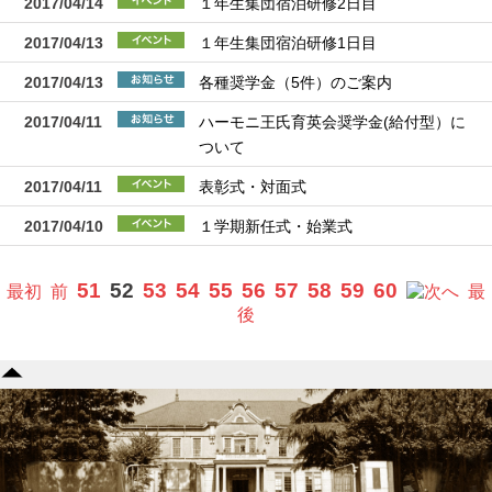
2017/04/14
１年生集団宿泊研修2日目
2017/04/13
１年生集団宿泊研修1日目
2017/04/13
各種奨学金（5件）のご案内
2017/04/11
ハーモニ王氏育英会奨学金(給付型）に
ついて
2017/04/11
表彰式・対面式
2017/04/10
１学期新任式・始業式
51
52
53
54
55
56
57
58
59
60
最初
前
へ
最
後