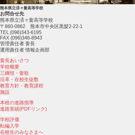
熊本県立済々黌高等学校
お問合せ先
熊本県立済々黌高等学校
〒860-0862 熊本市中央区黒髪2-22-1
TEL (096)343-6195
FAX (096)346-8943
管理責任者 黌長
運用責任者 情報企画部
済々黌紹介
黌長あいさつ
学校概要
三綱領・黌歌
沿革・在校生徒数
教育方針・教育課程
施設
進路
本校の進路指導
進路実績(PDFリンク)
お知らせ
学校評価
転編入学
在校生のみなさまへ