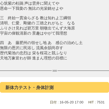
心筑紫の杜鵑 声は雲井に聞えてや
恩命一下我黌の 無比の光栄銘せよや
三 終始一貫渝らざる 教は知れよ三綱領
清明、仁愛、剛健の 三徳之れがもとゝなる
ふりさけ見れば碧万里 朝暾出でんず大海原
宇宙の偉観清新の 景趣はやがて我理想
四 あゝ藤肥州の領せし地 あゝ感公の治めし土
無限の恩沢に民浴し 流風余韻尚存す
歴代菊池の忠烈は 栄を桜花と競ふなり
天地万象皆わが師 進まん理想の目標に
新体力テスト・身体計測
日付
: 16-05-20 17:00
HIT
: 7531