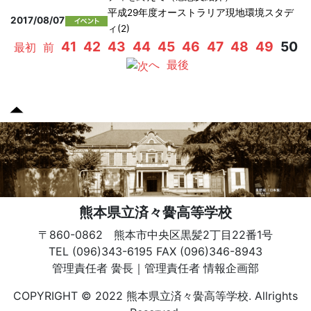
平成29年度オーストラリア現地環境スタデ
2017/08/07
ィ(2)
41
42
43
44
45
46
47
48
49
50
最初
前
へ
最後
熊本県立済々黌高等学校
〒860-0862 熊本市中央区黒髪2丁目22番1号
TEL (096)343-6195 FAX (096)346-8943
管理責任者 黌長｜管理責任者 情報企画部
COPYRIGHT © 2022 熊本県立済々黌高等学校. Allrights