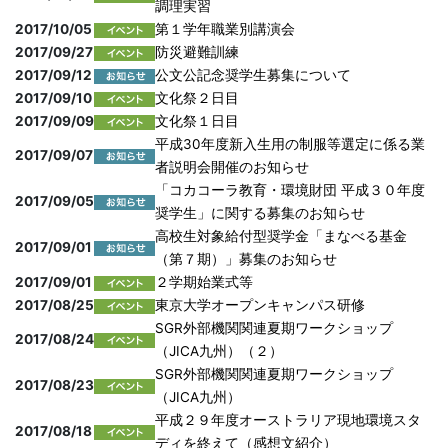
調理実習
2017/10/05
第１学年職業別講演会
2017/09/27
防災避難訓練
2017/09/12
公文公記念奨学生募集について
2017/09/10
文化祭２日目
2017/09/09
文化祭１日目
平成30年度新入生用の制服等選定に係る業
2017/09/07
者説明会開催のお知らせ
「コカコーラ教育・環境財団 平成３０年度
2017/09/05
奨学生」に関する募集のお知らせ
高校生対象給付型奨学金「まなべる基金
2017/09/01
（第７期）」募集のお知らせ
2017/09/01
２学期始業式等
2017/08/25
東京大学オープンキャンパス研修
SGR外部機関関連夏期ワークショップ
2017/08/24
（JICA九州）（２）
SGR外部機関関連夏期ワークショップ
2017/08/23
（JICA九州）
平成２９年度オーストラリア現地環境スタ
2017/08/18
ディを終えて（感想文紹介）