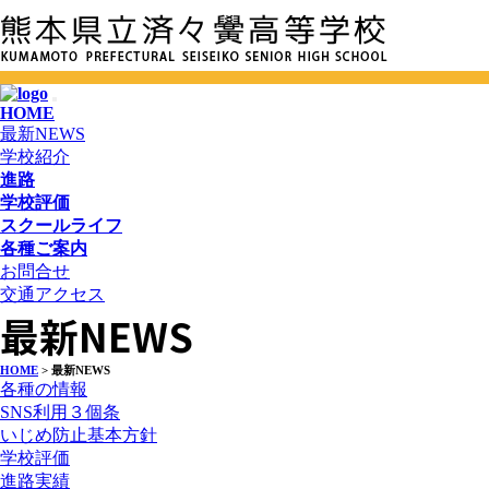
HOME
最新NEWS
学校紹介
進路
学校評価
スクールライフ
各種ご案内
お問合せ
交通アクセス
最新NEWS
HOME
> 最新NEWS
各種の情報
SNS利用３個条
いじめ防止基本方針
学校評価
進路実績