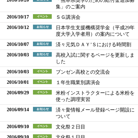
「熊本県奨学のための給付金追加募
集」のご案内
2016/10/17
ＳＧ講演会
2016/10/12
日本学生支援機構奨学金（平成29年
度大学入学者用）の案内について
2016/10/07
済々元気ＤＡＹ’Ｓにおける時間割
2016/10/03
高校入試に関するページを更新しま
した
2016/10/03
ブンゼン高校との交流会
2016/10/01
１年生職業別講演会
2016/09/29
米粉インストラクターによる米粉を
使った調理実習
2016/09/14
済々黌情報メール登録ページ開設に
ついて
2016/09/10
文化祭２日目
2016/09/10
文化祭１日目