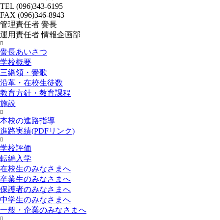
TEL (096)343-6195
FAX (096)346-8943
管理責任者 黌長
運用責任者 情報企画部
済々黌紹介
黌長あいさつ
学校概要
三綱領・黌歌
沿革・在校生徒数
教育方針・教育課程
施設
進路
本校の進路指導
進路実績(PDFリンク)
お知らせ
学校評価
転編入学
在校生のみなさまへ
卒業生のみなさまへ
保護者のみなさまへ
中学生のみなさまへ
一般・企業のみなさまへ
スクールライフ