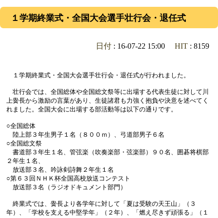
１学期終業式・全国大会選手壮行会・退任式
日付
: 16-07-22 15:00
HIT
: 8159
１学期終業式・全国大会選手壮行会・退任式が行われました。
壮行会では、全国総体や全国総文祭等に出場する代表生徒に対して川
上黌長から激励の言葉があり、生徒諸君も力強く抱負や決意を述べてく
れました。全国大会に出場する部活動等は以下の通りです。
○全国総体
陸上部３年生男子１名（８００ｍ）、弓道部男子６名
○全国総文祭
書道部３年生１名、管弦楽（吹奏楽部・弦楽部）９０名、囲碁将棋部
２年生１名、
放送部３名、吟詠剣詩舞２年生１名
○第６３回ＮＨＫ杯全国高校放送コンテスト
放送部３名（ラジオドキュメント部門）
終業式では、黌長より各学年に対して「夏は受験の天王山」（３
年）、「学校を支える中堅学年」（２年）、「燃え尽きず頑張る」（１