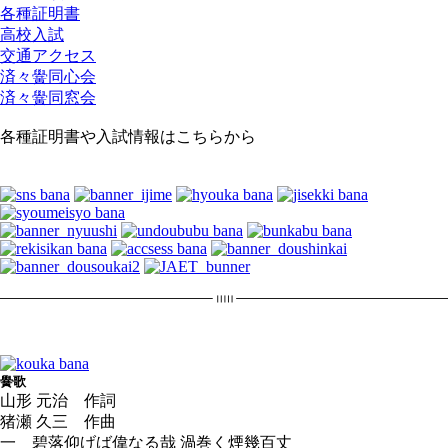
各種証明書
高校入試
交通アクセス
済々黌同心会
済々黌同窓会
各種証明書や入試情報はこちらから
黌歌
山形 元治 作詞
猪瀬 久三 作曲
一 碧落仰げば偉なる哉 渦巻く煙幾百丈