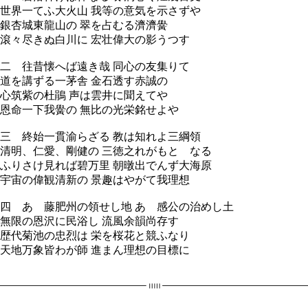
世界一てふ大火山 我等の意気を示さずや
銀杏城東龍山の 翠を占むる濟濟黌
滾々尽きぬ白川に 宏壮偉大の影うつす
二 往昔懐へば遠き哉 同心の友集りて
道を講ずる一茅舎 金石透す赤誠の
心筑紫の杜鵑 声は雲井に聞えてや
恩命一下我黌の 無比の光栄銘せよや
三 終始一貫渝らざる 教は知れよ三綱領
清明、仁愛、剛健の 三徳之れがもとゝなる
ふりさけ見れば碧万里 朝暾出でんず大海原
宇宙の偉観清新の 景趣はやがて我理想
四 あゝ藤肥州の領せし地 あゝ感公の治めし土
無限の恩沢に民浴し 流風余韻尚存す
歴代菊池の忠烈は 栄を桜花と競ふなり
天地万象皆わが師 進まん理想の目標に