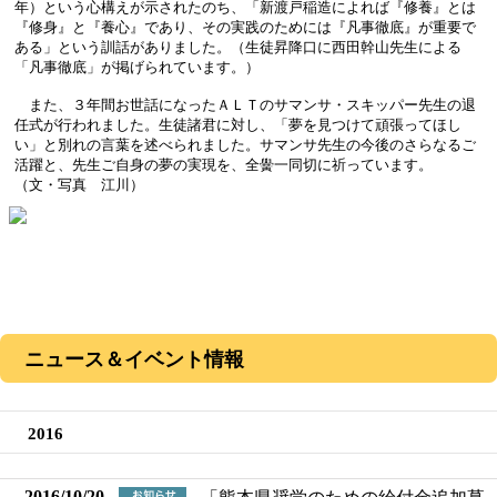
年）という心構えが示されたのち、「新渡戸稲造によれば『修養』とは
『修身』と『養心』であり、その実践のためには『凡事徹底』が重要で
ある」という訓話がありました。（生徒昇降口に西田幹山先生による
「凡事徹底」が掲げられています。）
また、３年間お世話になったＡＬＴのサマンサ・スキッパー先生の退
任式が行われました。生徒諸君に対し、「夢を見つけて頑張ってほし
い」と別れの言葉を述べられました。サマンサ先生の今後のさらなるご
活躍と、先生ご自身の夢の実現を、全黌一同切に祈っています。
（文・写真 江川）
ニュース＆イベント情報
2016
2016/10/20