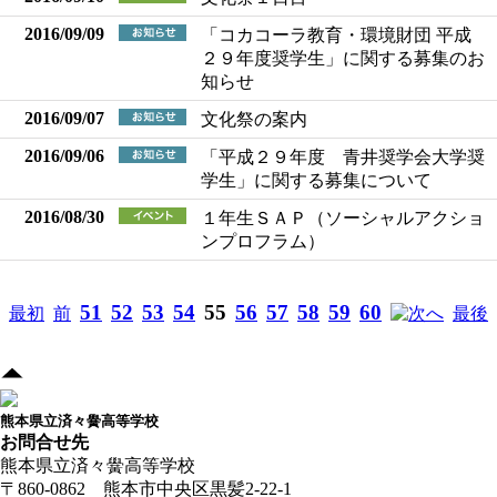
2016/09/09
「コカコーラ教育・環境財団 平成
２９年度奨学生」に関する募集のお
知らせ
2016/09/07
文化祭の案内
2016/09/06
「平成２９年度 青井奨学会大学奨
学生」に関する募集について
2016/08/30
１年生ＳＡＰ（ソーシャルアクショ
ンプロフラム）
51
52
53
54
55
56
57
58
59
60
最初
前
へ
最後
熊本県立済々黌高等学校
お問合せ先
熊本県立済々黌高等学校
〒860-0862 熊本市中央区黒髪2-22-1