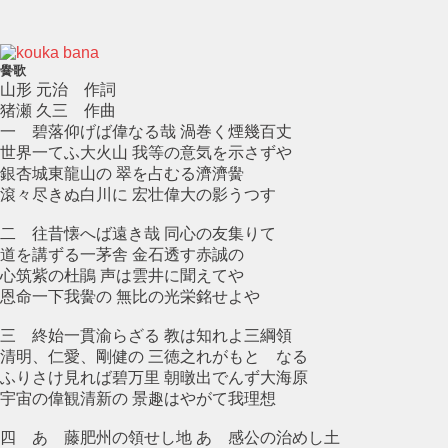
黌歌
山形 元治 作詞
猪瀬 久三 作曲
一 碧落仰げば偉なる哉 渦巻く煙幾百丈
世界一てふ大火山 我等の意気を示さずや
銀杏城東龍山の 翠を占むる濟濟黌
滾々尽きぬ白川に 宏壮偉大の影うつす
二 往昔懐へば遠き哉 同心の友集りて
道を講ずる一茅舎 金石透す赤誠の
心筑紫の杜鵑 声は雲井に聞えてや
恩命一下我黌の 無比の光栄銘せよや
三 終始一貫渝らざる 教は知れよ三綱領
清明、仁愛、剛健の 三徳之れがもとゝなる
ふりさけ見れば碧万里 朝暾出でんず大海原
宇宙の偉観清新の 景趣はやがて我理想
四 あゝ藤肥州の領せし地 あゝ感公の治めし土