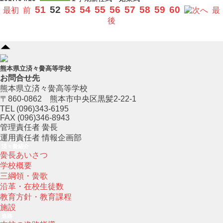
51
52
53
54
55
56
57
58
59
60
最初
前
へ
最
後
熊本県立済々黌高等学校
お問合せ先
熊本県立済々黌高等学校
〒860-0862 熊本市中央区黒髪2-22-1
TEL (096)343-6195
FAX (096)346-8943
管理責任者 黌長
運用責任者 情報企画部
済々黌紹介
黌長あいさつ
学校概要
三綱領・黌歌
沿革・在校生徒数
教育方針・教育課程
施設
進路