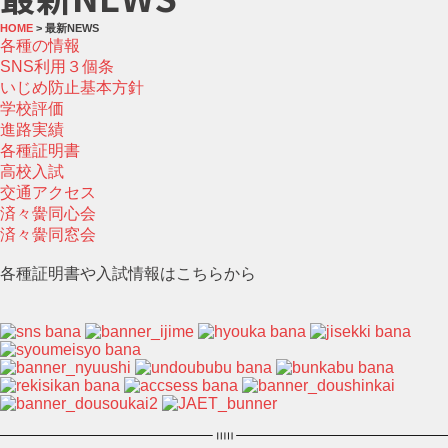
HOME
> 最新NEWS
各種の情報
SNS利用３個条
いじめ防止基本方針
学校評価
進路実績
各種証明書
高校入試
交通アクセス
済々黌同心会
済々黌同窓会
各種証明書や入試情報はこちらから