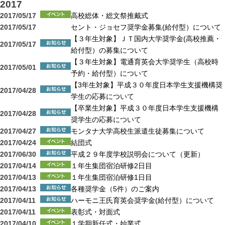
2017
2017/05/17
高校総体・総文祭推戴式
2017/05/17
セント・ジョセフ奨学金募集(給付型）について
【３年生対象】ＪＴ国内大学奨学金(高校推薦・
2017/05/17
給付型）の募集について
【３年生対象】電通育英会大学奨学生（高校時
2017/05/01
予約・給付型）について
【3年生対象】平成３０年度日本学生支援機構奨
2017/04/28
学生の応募について
【卒業生対象】平成３０年度日本学生支援機構
2017/04/28
奨学生の応募について
2017/04/27
モンタナ大学高校生派遣生徒募集について
2017/04/24
結団式
2017/06/30
平成２９年度学校説明会について（更新）
2017/04/14
１年生集団宿泊研修2日目
2017/04/13
１年生集団宿泊研修1日目
2017/04/13
各種奨学金（5件）のご案内
2017/04/11
ハーモニ王氏育英会奨学金(給付型）について
2017/04/11
表彰式・対面式
2017/04/10
１学期新任式・始業式