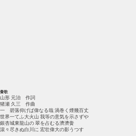
黌歌
山形 元治 作詞
猪瀬 久三 作曲
一 碧落仰げば偉なる哉 渦巻く煙幾百丈
世界一てふ大火山 我等の意気を示さずや
銀杏城東龍山の 翠を占むる濟濟黌
滾々尽きぬ白川に 宏壮偉大の影うつす