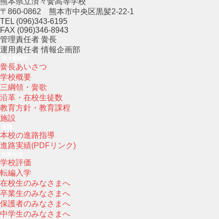
熊本県立済々黌高等学校
〒860-0862 熊本市中央区黒髪2-22-1
TEL (096)343-6195
FAX (096)346-8943
管理責任者 黌長
運用責任者 情報企画部
済々黌紹介
黌長あいさつ
学校概要
三綱領・黌歌
沿革・在校生徒数
教育方針・教育課程
施設
進路
本校の進路指導
進路実績(PDFリンク)
お知らせ
学校評価
転編入学
在校生のみなさまへ
卒業生のみなさまへ
保護者のみなさまへ
中学生のみなさまへ