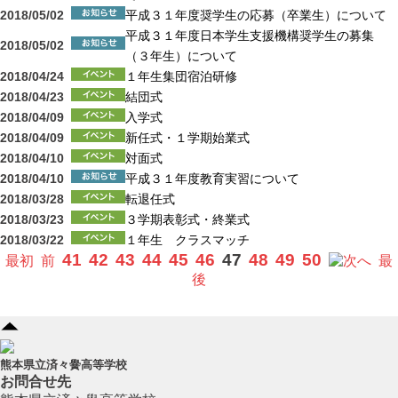
2018/05/02
平成３１年度奨学生の応募（卒業生）について
平成３１年度日本学生支援機構奨学生の募集
2018/05/02
（３年生）について
2018/04/24
１年生集団宿泊研修
2018/04/23
結団式
2018/04/09
入学式
2018/04/09
新任式・１学期始業式
2018/04/10
対面式
2018/04/10
平成３１年度教育実習について
2018/03/28
転退任式
2018/03/23
３学期表彰式・終業式
2018/03/22
１年生 クラスマッチ
41
42
43
44
45
46
47
48
49
50
最初
前
へ
最
後
熊本県立済々黌高等学校
お問合せ先