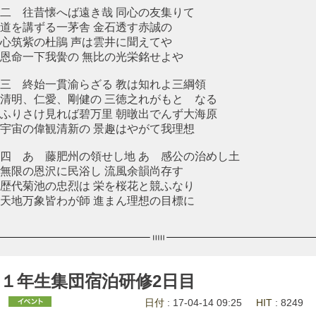
二 往昔懐へば遠き哉 同心の友集りて
道を講ずる一茅舎 金石透す赤誠の
心筑紫の杜鵑 声は雲井に聞えてや
恩命一下我黌の 無比の光栄銘せよや
三 終始一貫渝らざる 教は知れよ三綱領
清明、仁愛、剛健の 三徳之れがもとゝなる
ふりさけ見れば碧万里 朝暾出でんず大海原
宇宙の偉観清新の 景趣はやがて我理想
四 あゝ藤肥州の領せし地 あゝ感公の治めし土
無限の恩沢に民浴し 流風余韻尚存す
歴代菊池の忠烈は 栄を桜花と競ふなり
天地万象皆わが師 進まん理想の目標に
１年生集団宿泊研修2日目
日付
: 17-04-14 09:25
HIT
: 8249