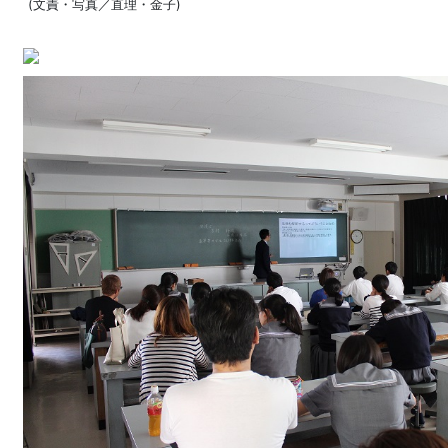
(文責・写真／直理・金子)