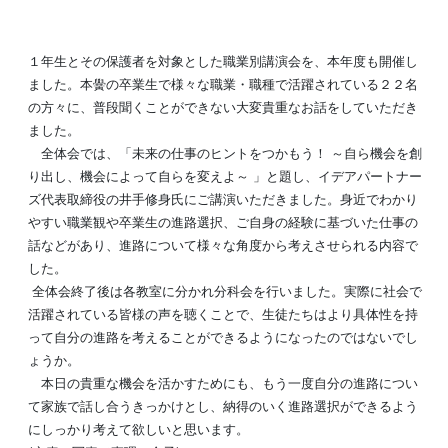
１年生とその保護者を対象とした職業別講演会を、本年度も開催し
ました。本黌の卒業生で様々な職業・職種で活躍されている２２名
の方々に、普段聞くことができない大変貴重なお話をしていただき
ました。
全体会では、「未来の仕事のヒントをつかもう！ ～自ら機会を創
り出し、機会によって自らを変えよ～ 」と題し、イデアパートナー
ズ代表取締役の井手修身氏にご講演いただきました。身近でわかり
やすい職業観や卒業生の進路選択、ご自身の経験に基づいた仕事の
話などがあり、進路について様々な角度から考えさせられる内容で
した。
全体会終了後は各教室に分かれ分科会を行いました。実際に社会で
活躍されている皆様の声を聴くことで、生徒たちはより具体性を持
って自分の進路を考えることができるようになったのではないでし
ょうか。
本日の貴重な機会を活かすためにも、もう一度自分の進路につい
て家族で話し合うきっかけとし、納得のいく進路選択ができるよう
にしっかり考えて欲しいと思います。