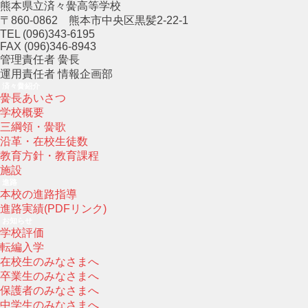
熊本県立済々黌高等学校
〒860-0862 熊本市中央区黒髪2-22-1
TEL (096)343-6195
FAX (096)346-8943
管理責任者 黌長
運用責任者 情報企画部
済々黌紹介
黌長あいさつ
学校概要
三綱領・黌歌
沿革・在校生徒数
教育方針・教育課程
施設
進路
本校の進路指導
進路実績(PDFリンク)
お知らせ
学校評価
転編入学
在校生のみなさまへ
卒業生のみなさまへ
保護者のみなさまへ
中学生のみなさまへ