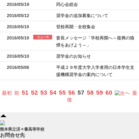
2016/05/19
同心会総会
2016/05/12
奨学金の追加募集について
2016/05/10
登校再開・全校集会
2016/05/10
黌長メッセージ「学校再開へ～復興の狼
煙をあげよう～」
2016/05/10
奨学金のお知らせ
2016/05/06
平成２９年度大学入学者用の日本学生支
援機構奨学金の案内について
51
52
53
54
55
56
57
58
59
60
最初
前
へ
最
後
熊本県立済々黌高等学校
お問合せ先