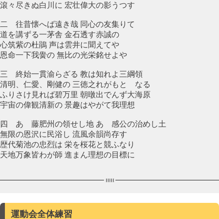
滾々尽きぬ白川に 宏壮偉大の影うつす
二 往昔懐へば遠き哉 同心の友集りて
道を講ずる一茅舎 金石透す赤誠の
心筑紫の杜鵑 声は雲井に聞えてや
恩命一下我黌の 無比の光栄銘せよや
三 終始一貫渝らざる 教は知れよ三綱領
清明、仁愛、剛健の 三徳之れがもとゝなる
ふりさけ見れば碧万里 朝暾出でんず大海原
宇宙の偉観清新の 景趣はやがて我理想
四 あゝ藤肥州の領せし地 あゝ感公の治めし土
無限の恩沢に民浴し 流風余韻尚存す
歴代菊池の忠烈は 栄を桜花と競ふなり
天地万象皆わが師 進まん理想の目標に
運動会全体練習