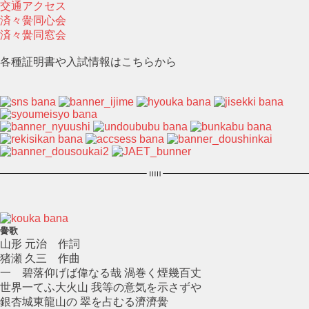
交通アクセス
済々黌同心会
済々黌同窓会
各種証明書や入試情報はこちらから
黌歌
山形 元治 作詞
猪瀬 久三 作曲
一 碧落仰げば偉なる哉 渦巻く煙幾百丈
世界一てふ大火山 我等の意気を示さずや
銀杏城東龍山の 翠を占むる濟濟黌