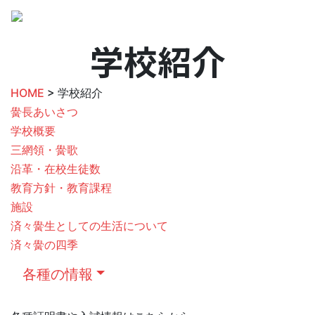
学校紹介
HOME
> 学校紹介
黌長あいさつ
学校概要
三網領・黌歌
沿革・在校生徒数
教育方針・教育課程
施設
済々黌生としての生活について
済々黌の四季
各種の情報