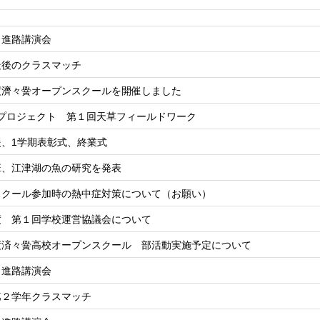
 進路講演会
最後のクラスマッチ
度濟々黌オープンスクールを開催しました
eamプロジェクト 第１回天草フィールドワーク
援、1学期表彰式、終業式
班、江津湖の魚の研究を発表
スクール参加時の熱中症対策について（お願い）
度 第１回学校運営協議会について
度済々黌高校オープンスクール 部活動実施予定について
 進路講演会
第２学年クラスマッチ