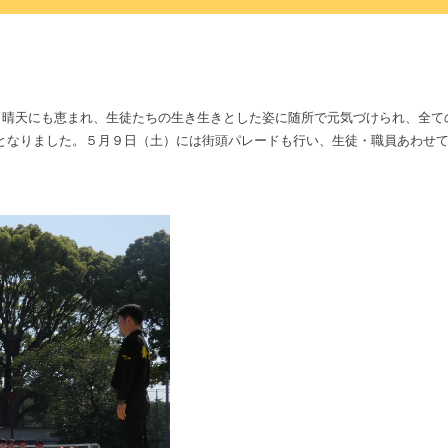
た。晴天にも恵まれ、生徒たちの生き生きとした姿に随所で元気づけられ、全
となりました。５月９日（土）には街頭パレードも行い、生徒・職員あわせ