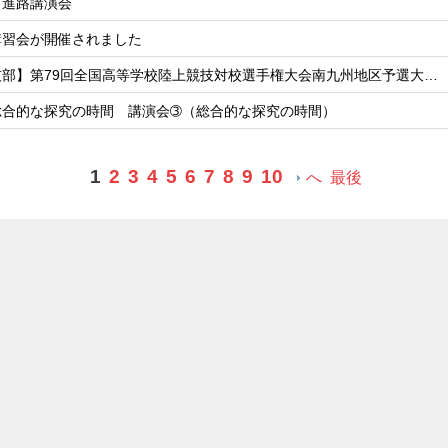
 進路講演会
講習会が開催されました
技部】第79回全国高等学校陸上競技対校選手権大会南九州地区予選大…
総合的な探究の時間 講演会➂（総合的な探究の時間）
1
2
3
4
5
6
7
8
9
10
へ
最後