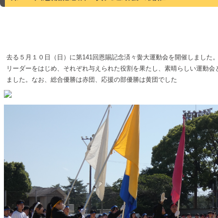
去る５月１０日（日）に第141回恩賜記念済々黌大運動会を開催しまし
リーダーをはじめ、それぞれ与えられた役割を果たし、素晴らしい運動会
ました。なお、総合優勝は赤団、応援の部優勝は黄団でした