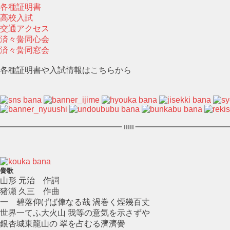
各種証明書
高校入試
交通アクセス
済々黌同心会
済々黌同窓会
各種証明書や入試情報はこちらから
黌歌
山形 元治 作詞
猪瀬 久三 作曲
一 碧落仰げば偉なる哉 渦巻く煙幾百丈
世界一てふ大火山 我等の意気を示さずや
銀杏城東龍山の 翠を占むる濟濟黌