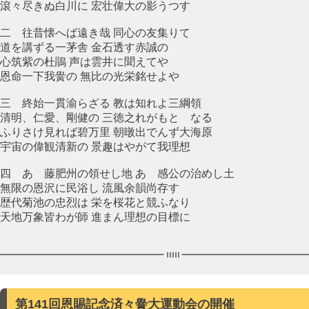
滾々尽きぬ白川に 宏壮偉大の影うつす
二 往昔懐へば遠き哉 同心の友集りて
道を講ずる一茅舎 金石透す赤誠の
心筑紫の杜鵑 声は雲井に聞えてや
恩命一下我黌の 無比の光栄銘せよや
三 終始一貫渝らざる 教は知れよ三綱領
清明、仁愛、剛健の 三徳之れがもとゝなる
ふりさけ見れば碧万里 朝暾出でんず大海原
宇宙の偉観清新の 景趣はやがて我理想
四 あゝ藤肥州の領せし地 あゝ感公の治めし土
無限の恩沢に民浴し 流風余韻尚存す
歴代菊池の忠烈は 栄を桜花と競ふなり
天地万象皆わが師 進まん理想の目標に
第141回恩賜記念済々黌大運動会の開催