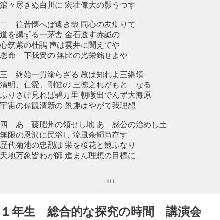
滾々尽きぬ白川に 宏壮偉大の影うつす
二 往昔懐へば遠き哉 同心の友集りて
道を講ずる一茅舎 金石透す赤誠の
心筑紫の杜鵑 声は雲井に聞えてや
恩命一下我黌の 無比の光栄銘せよや
三 終始一貫渝らざる 教は知れよ三綱領
清明、仁愛、剛健の 三徳之れがもとゝなる
ふりさけ見れば碧万里 朝暾出でんず大海原
宇宙の偉観清新の 景趣はやがて我理想
四 あゝ藤肥州の領せし地 あゝ感公の治めし土
無限の恩沢に民浴し 流風余韻尚存す
歴代菊池の忠烈は 栄を桜花と競ふなり
天地万象皆わが師 進まん理想の目標に
１年生 総合的な探究の時間 講演会