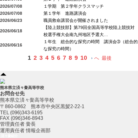
2026/07/08
１学期 第２学年クラスマッチ
2026/07/08
第１学年 進路講演会
2026/06/23
職員救命講習会が開催されました
【陸上競技部】第79回全国高等学校陸上競技対
2026/06/18
校選手権大会南九州地区予選大…
１年生 総合的な探究の時間 講演会➂（総合的
2026/06/16
な探究の時間）
1
2
3
4
5
6
7
8
9
10
へ
最後
熊本県立済々黌高等学校
お問合せ先
熊本県立済々黌高等学校
〒860-0862 熊本市中央区黒髪2-22-1
TEL (096)343-6195
FAX (096)346-8943
管理責任者 黌長
運用責任者 情報企画部
済々黌紹介