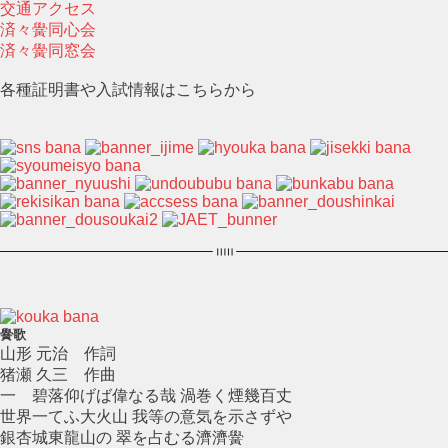
交通アクセス
済々黌同心会
済々黌同窓会
各種証明書や入試情報はこちらから
黌歌
山形 元治 作詞
猪瀬 久三 作曲
一 碧落仰げば偉なる哉 渦巻く煙幾百丈
世界一てふ大火山 我等の意気を示さずや
銀杏城東龍山の 翠を占むる濟濟黌