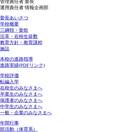
管理責任者 黌長
運用責任者 情報企画部
済々黌紹介
黌長あいさつ
学校概要
三綱領・黌歌
沿革・在校生徒数
教育方針・教育課程
施設
進路
本校の進路指導
進路実績(PDFリンク)
お知らせ
学校評価
転編入学
在校生のみなさまへ
卒業生のみなさまへ
保護者のみなさまへ
中学生のみなさまへ
一般・企業のみなさまへ
スクールライフ
年間行事
部活動（体育系）