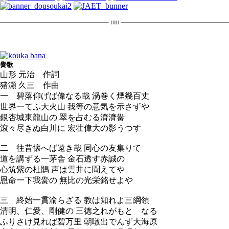
黌歌
山形 元治 作詞
猪瀬 久三 作曲
一 碧落仰げば偉なる哉 渦巻く煙幾百丈
世界一てふ大火山 我等の意気を示さずや
銀杏城東龍山の 翠を占むる濟濟黌
滾々尽きぬ白川に 宏壮偉大の影うつす
二 往昔懐へば遠き哉 同心の友集りて
道を講ずる一茅舎 金石透す赤誠の
心筑紫の杜鵑 声は雲井に聞えてや
恩命一下我黌の 無比の光栄銘せよや
三 終始一貫渝らざる 教は知れよ三綱領
清明、仁愛、剛健の 三徳之れがもとゝなる
ふりさけ見れば碧万里 朝暾出でんず大海原