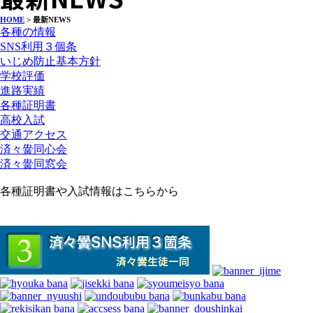
HOME
> 最新NEWS
各種の情報
SNS利用３個条
いじめ防止基本方針
学校評価
進路実績
各種証明書
高校入試
交通アクセス
済々黌同心会
済々黌同窓会
各種証明書や入試情報はこちらから