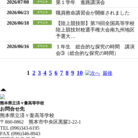
2026/07/08
第１学年 進路講演会
2026/06/23
職員救命講習会が開催されました
2026/06/18
【陸上競技部】第79回全国高等学校
陸上競技対校選手権大会南九州地区
予選大…
2026/06/16
１年生 総合的な探究の時間 講演
会➂（総合的な探究の時間）
1
2
3
4
5
6
7
8
9
10
へ
最後
熊本県立済々黌高等学校
お問合せ先
熊本県立済々黌高等学校
〒860-0862 熊本市中央区黒髪2-22-1
TEL (096)343-6195
FAX (096)346-8943