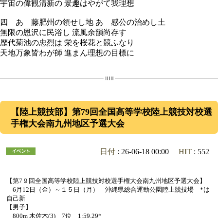
宇宙の偉観清新の 景趣はやがて我理想
四 あゝ藤肥州の領せし地 あゝ感公の治めし土
無限の恩沢に民浴し 流風余韻尚存す
歴代菊池の忠烈は 栄を桜花と競ふなり
天地万象皆わが師 進まん理想の目標に
【陸上競技部】第79回全国高等学校陸上競技対校選
手権大会南九州地区予選大会
日付
: 26-06-18 00:00
HIT
: 552
【第7９回全国高等学校陸上競技対校選手権大会南九州地区予選大会】
6月12日（金）～１５日（月） 沖縄県総合運動公園陸上競技場 *は
自己新
【男子】
800m 木佐木(3) 7位 1:59.29*