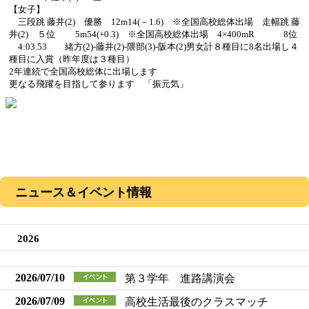
【女子】
三段跳 藤井(2) 優勝 12m14(－1.6) ※全国高校総体出場 走幅跳 藤
井(2) ５位 5m54(+0.3) ※全国高校総体出場 4×400mR 8位
4:03.53 緒方(2)-藤井(2)-隈部(3)-阪本(2) 男女計８種目に8名出場し４
種目に入賞（昨年度は３種目）
2年連続で全国高校総体に出場します
更なる飛躍を目指して参ります 「振元気」
ニュース＆イベント情報
2026
2026/07/10
第３学年 進路講演会
2026/07/09
高校生活最後のクラスマッチ