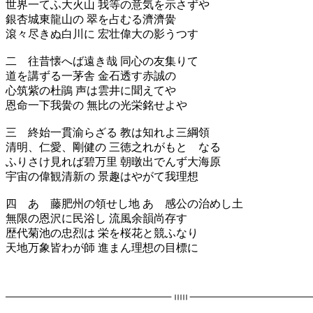
世界一てふ大火山 我等の意気を示さずや
銀杏城東龍山の 翠を占むる濟濟黌
滾々尽きぬ白川に 宏壮偉大の影うつす
二 往昔懐へば遠き哉 同心の友集りて
道を講ずる一茅舎 金石透す赤誠の
心筑紫の杜鵑 声は雲井に聞えてや
恩命一下我黌の 無比の光栄銘せよや
三 終始一貫渝らざる 教は知れよ三綱領
清明、仁愛、剛健の 三徳之れがもとゝなる
ふりさけ見れば碧万里 朝暾出でんず大海原
宇宙の偉観清新の 景趣はやがて我理想
四 あゝ藤肥州の領せし地 あゝ感公の治めし土
無限の恩沢に民浴し 流風余韻尚存す
歴代菊池の忠烈は 栄を桜花と競ふなり
天地万象皆わが師 進まん理想の目標に