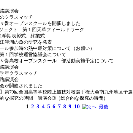
路講演会
のクラスマッチ
々黌オープンスクールを開催しました
mプロジェクト 第１回天草フィールドワーク
1学期表彰式、終業式
江津湖の魚の研究を発表
ール参加時の熱中症対策について（お願い）
第１回学校運営協議会について
々黌高校オープンスクール 部活動実施予定について
路講演会
学年クラスマッチ
路講演会
会が開催されました
】第79回全国高等学校陸上競技対校選手権大会南九州地区予選
的な探究の時間 講演会➂（総合的な探究の時間）
1
2
3
4
5
6
7
8
9
10
へ
最後