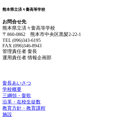
熊本県立済々黌高等学校
お問合せ先
熊本県立済々黌高等学校
〒860-0862 熊本市中央区黒髪2-22-1
TEL (096)343-6195
FAX (096)346-8943
管理責任者 黌長
運用責任者 情報企画部
済々黌紹介
黌長あいさつ
学校概要
三綱領・黌歌
沿革・在校生徒数
教育方針・教育課程
施設
進路