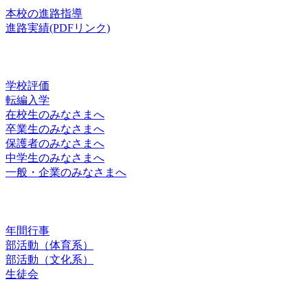
本校の進路指導
進路実績(PDFリンク)
お知らせ
学校評価
転編入学
在校生のみなさまへ
卒業生のみなさまへ
保護者のみなさまへ
中学生のみなさまへ
一般・企業のみなさまへ
スクールライフ
年間行事
部活動（体育系）
部活動（文化系）
生徒会
お問合せ