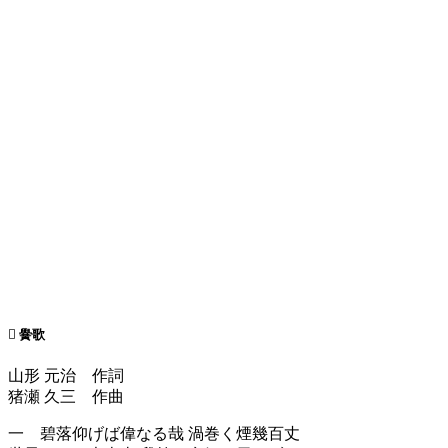
黌歌
山形 元治 作詞
猪瀬 久三 作曲
一 碧落仰げば偉なる哉 渦巻く煙幾百丈